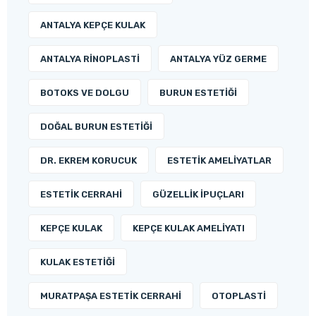
ANTALYA KEPÇE KULAK
ANTALYA RINOPLASTI
ANTALYA YÜZ GERME
BOTOKS VE DOLGU
BURUN ESTETIĞI
DOĞAL BURUN ESTETIĞI
DR. EKREM KORUCUK
ESTETIK AMELIYATLAR
ESTETIK CERRAHI
GÜZELLIK İPUÇLARI
KEPÇE KULAK
KEPÇE KULAK AMELIYATI
KULAK ESTETIĞI
MURATPAŞA ESTETIK CERRAHI
OTOPLASTI