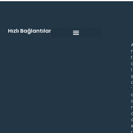
Hızlı Bağlantılar
t
l
’
r