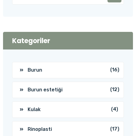
Kategoriler
(16)
Burun
(12)
Burun estetiği
(4)
Kulak
(17)
Rinoplasti