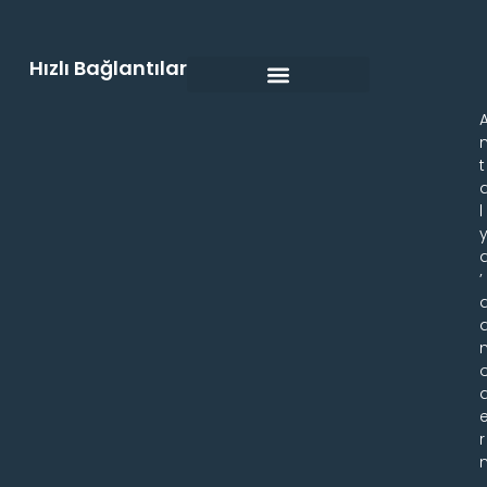
Hızlı Bağlantılar
t
l
’
r
,