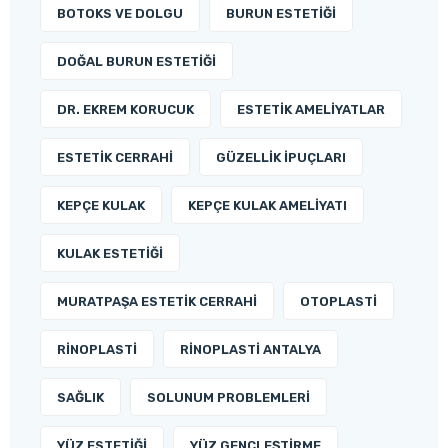
BOTOKS VE DOLGU
BURUN ESTETIĞI
DOĞAL BURUN ESTETIĞI
DR. EKREM KORUCUK
ESTETIK AMELIYATLAR
ESTETIK CERRAHI
GÜZELLIK İPUÇLARI
KEPÇE KULAK
KEPÇE KULAK AMELIYATI
KULAK ESTETIĞI
MURATPAŞA ESTETIK CERRAHI
OTOPLASTI
RINOPLASTI
RINOPLASTI ANTALYA
SAĞLIK
SOLUNUM PROBLEMLERI
YÜZ ESTETIĞI
YÜZ GENÇLEŞTIRME